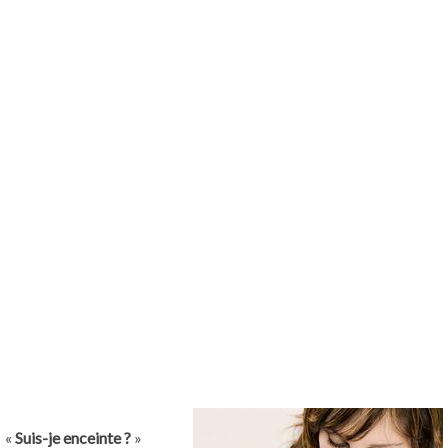
«
Suis-je enceinte ?
»