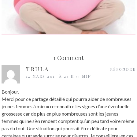
L’ALLAITEMENT MATERNEL CHEZ LA FEMME ENCEINTE
1 Comment
APRÈS L’ACCOUCHEMENT
TRULA
RÉPONDRE
14 MARS 2013 À 23 H 53 MIN
Bonjour,
Merci pour ce partage détaillé qui pourra aider de nombreuses
jeunes femmes à mieux reconnaître les signes d’une éventuelle
grossesse car de plus en plus nombreuses sont les jeunes
femmes qui ne s’en rendent comptent qu’un peu tard voire même
pas du tout. Une situation qui pourrait être délicate pour
certaines ou grande surprise pour d’autres. Je conseillerai en cas