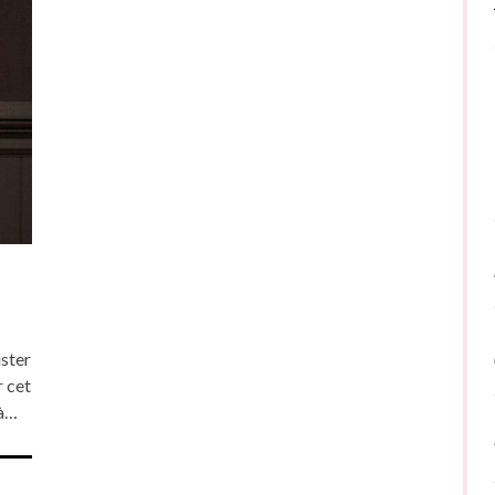
ister
r cet
 à…