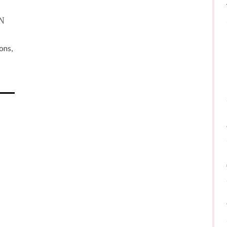
N
ons,